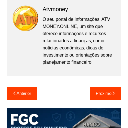
Atvmoney
O seu portal de informações, ATV
MONEY.ONLINE, um site que
oferece informações e recursos
relacionados a finanças, como
notícias econômicas, dicas de
investimento ou orientações sobre
planejamento financeiro.
Navegação
Anterior
Próximo
de
Post