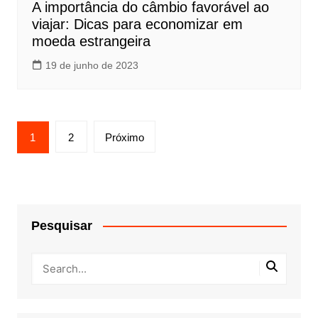
A importância do câmbio favorável ao
viajar: Dicas para economizar em
moeda estrangeira
19 de junho de 2023
Paginação
1
2
Próximo
de
posts
Pesquisar