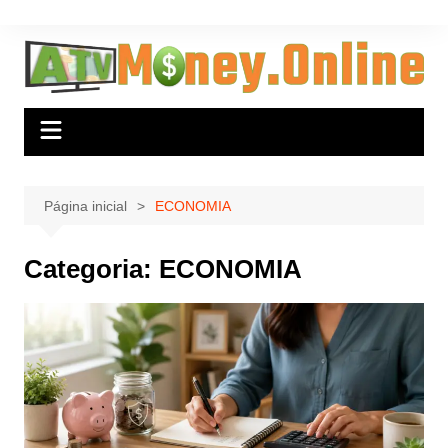
Ir
para
o
conteúdo
Página inicial
ECONOMIA
Categoria:
ECONOMIA