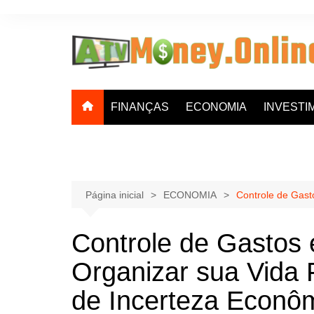
Ir
para
o
conteúdo
FINANÇAS
ECONOMIA
INVESTI
Página inicial
ECONOMIA
Controle de Gast
Controle de Gastos
Organizar sua Vida
de Incerteza Econô