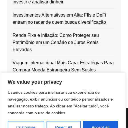
investir e analisar dinheir
Investimentos Alternativos em Alta: FIIs e DeFi
entram no radar de quem busca diversificação
Renda Fixa e Inflação: Como Proteger seu
Patrimônio em um Cenário de Juros Reais
Elevados
Viagem Internacional Mais Cara: Estratégias Para
Comprar Moeda Estrangeira Sem Sustos
We value your privacy
Dólar em Alta: Como Blindar Seu Patrimônio com
Ativos Internacionais
Usamos cookies para melhorar sua experiência de
navegação, exibir anúncios ou conteúdo personalizados e
analisar nosso tráfego. Ao clicar em "Aceitar tudo", você
concorda com o uso de cookies.
© 2025 Atvmoney.online. Todos os direitos reservados.
Customise
Reject All
Accept All