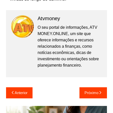
Atvmoney
O seu portal de informações, ATV
MONEY.ONLINE, um site que
oferece informações e recursos
relacionados a finanças, como
notícias econômicas, dicas de
investimento ou orientações sobre
planejamento financeiro.
Navegação
Anterior
Próximo
de
Post