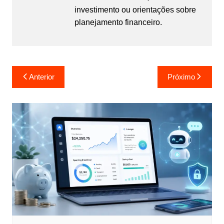
investimento ou orientações sobre
planejamento financeiro.
Navegação
Anterior
Próximo
de
Post