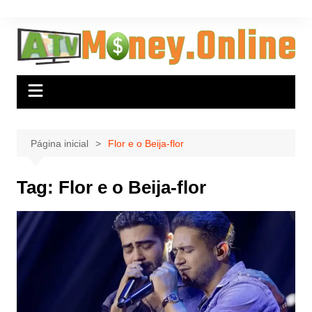
Ir
para
o
conteúdo
Página inicial
Flor e o Beija-flor
Tag:
Flor e o Beija-flor