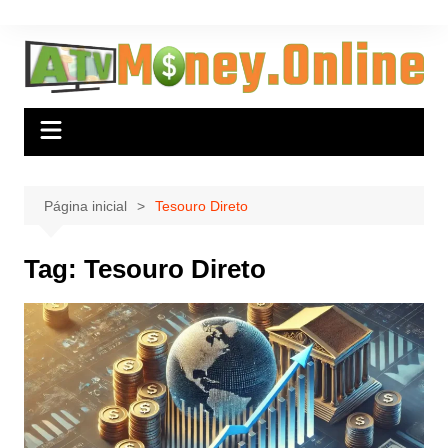
Ir
para
o
conteúdo
Página inicial
Tesouro Direto
Tag:
Tesouro Direto