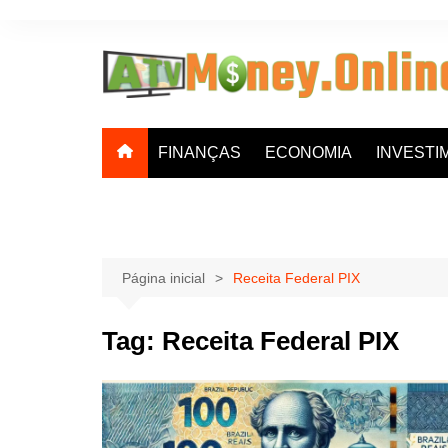
Ir
para
o
conteúdo
FINANÇAS
ECONOMIA
INVESTI
Página inicial
Receita Federal PIX
Tag:
Receita Federal PIX