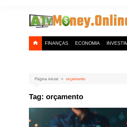
Ir
para
o
conteúdo
FINANÇAS
ECONOMIA
INVESTI
Página inicial
orçamento
Tag:
orçamento