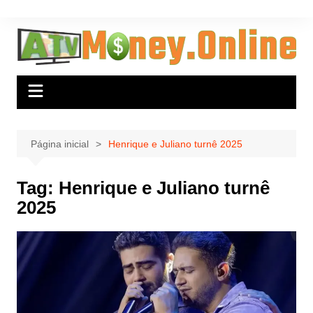
Ir
para
o
conteúdo
Página inicial
Henrique e Juliano turnê 2025
Tag:
Henrique e Juliano turnê
2025