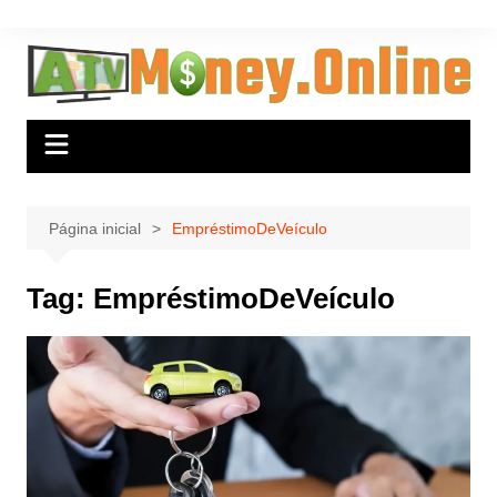
Ir
para
o
conteúdo
Página inicial
EmpréstimoDeVeículo
Tag:
EmpréstimoDeVeículo