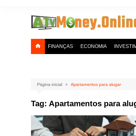
Ir
para
o
conteúdo
FINANÇAS
ECONOMIA
INVESTI
Página inicial
Apartamentos para alugar
Tag:
Apartamentos para alu